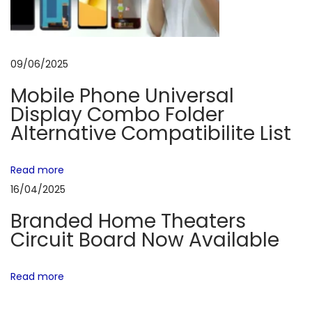
e
r
–
09/06/2025
C
Mobile Phone Universal
o
Display Combo Folder
m
Alternative Compatibilite List
p
l
Read more
e
16/04/2025
t
e
Branded Home Theaters
R
Circuit Board Now Available
e
v
Read more
i
e