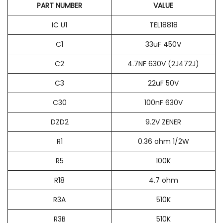
PART NUMBER
VALUE
IC U1
TEL18818
C1
33uF 450V
C2
4.7NF 630V (2J472J)
C3
22uF 50V
C30
100nF 630V
DZD2
9.2V ZENER
R1
0.36 ohm 1/2W
R5
100K
R18
4.7 ohm
R3A
510K
R3B
510K