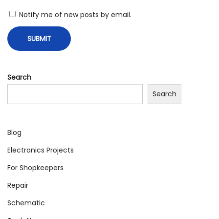
t
Notify me of new posts by email.
B
o
a
r
Search
d
N
Search
o
w
Blog
A
v
Electronics Projects
a
For Shopkeepers
i
Repair
l
Schematic
a
b