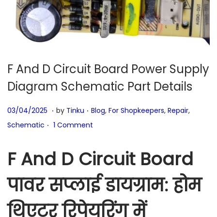
F And D Circuit Board Power Supply
Diagram Schematic Part Details
.
.
P
1
P
03/04/2025
by
Tinku
Blog
,
For Shopkeepers
,
Repair
,
.
o
7
o
Schematic
1 Comment
s
/
s
t
0
t
F And D Circuit Board
e
2
e
d
/
d
पावर सप्लाई डायग्राम: होम
o
2
i
थिएटर रिपेयरिंग में
n
0
n