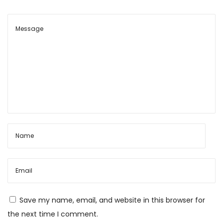
m
e
T
h
e
a
t
e
r
s
C
i
r
c
Save my name, email, and website in this browser for
u
the next time I comment.
i